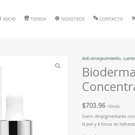
INICIO
TIENDA
NOSOTROS
CONTACTO
Anti-envejecimiento
,
Lumin
Bioderma
Concentr
$
703.96
+Envío
Suero despigmentante conce
la piel y 8 horas de hidratac