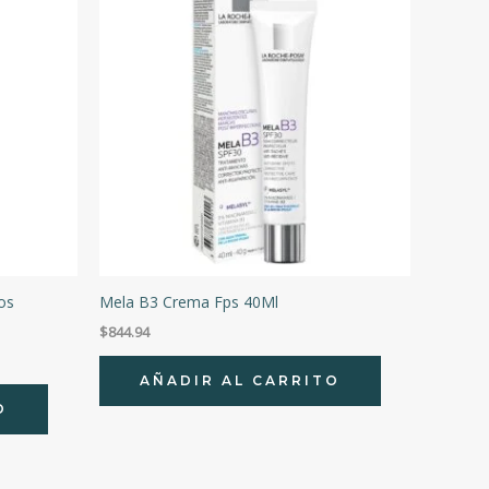
os
Mela B3 Crema Fps 40Ml
$
844.94
AÑADIR AL CARRITO
O