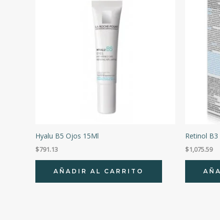
Hyalu B5 Ojos 15Ml
Retinol B3
$
791.13
$
1,075.59
AÑADIR AL CARRITO
AÑA