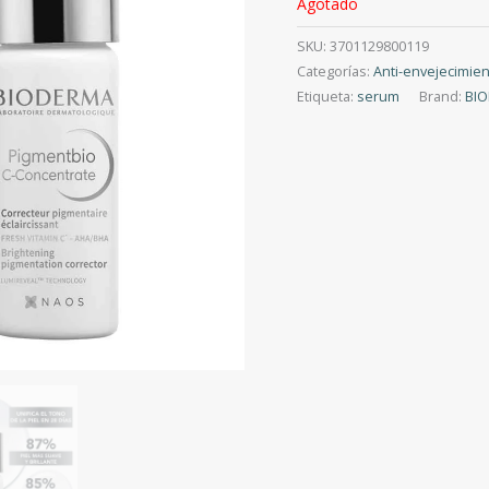
Agotado
SKU:
3701129800119
Categorías:
Anti-envejecimie
Etiqueta:
serum
Brand:
BI