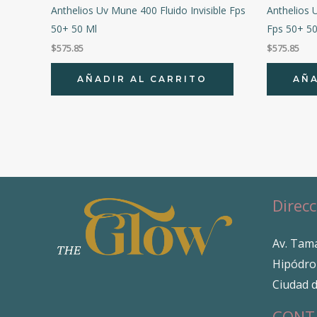
Anthelios Uv Mune 400 Fluido Invisible Fps
Anthelios 
50+ 50 Ml
Fps 50+ 5
$
575.85
$
575.85
AÑADIR AL CARRITO
AÑA
Direcc
Av. Tama
Hipódro
Ciudad 
CONT