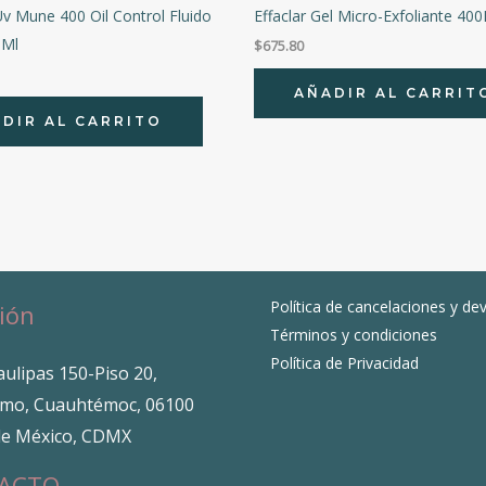
Uv Mune 400 Oil Control Fluido
Effaclar Gel Micro-Exfoliante 40
0Ml
$
675.80
AÑADIR AL CARRIT
DIR AL CARRITO
Política de cancelaciones y de
ión
Términos y condiciones
Política de Privacidad
ulipas 150-Piso 20,
mo, Cuauhtémoc, 06100
de México, CDMX
ACTO