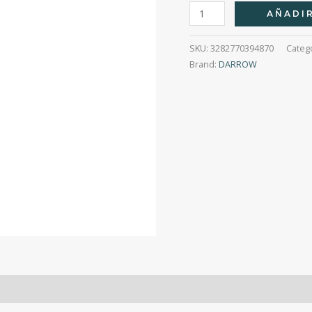
Darrow
AÑADIR
Actine
Renov
SKU:
3282770394870
Categ
30G
Brand:
DARROW
cantidad