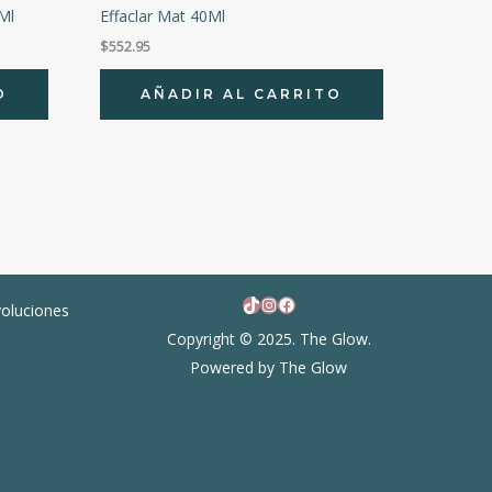
0Ml
Effaclar Mat 40Ml
$
552.95
O
AÑADIR AL CARRITO
TikTok
Instagram
Facebook
voluciones
Copyright © 2025. The Glow.
Powered by The Glow