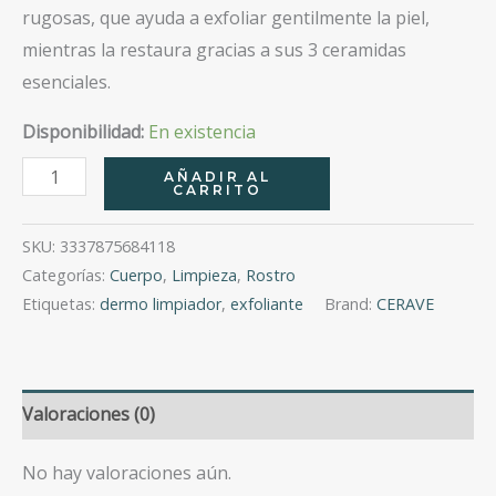
rugosas, que ayuda a exfoliar gentilmente la piel,
mientras la restaura gracias a sus 3 ceramidas
esenciales.
Disponibilidad:
En existencia
Cerave
AÑADIR AL
CARRITO
Sa
Limpiador
SKU:
3337875684118
Anti-
Categorías:
Cuerpo
,
Limpieza
,
Rostro
Rugosidades
Etiquetas:
dermo limpiador
,
exfoliante
Brand:
CERAVE
236Ml
cantidad
Valoraciones (0)
No hay valoraciones aún.