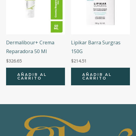
Dermalibour+ Crema
Lipikar Barra Surgras
Reparadora 50 Ml
150G
$
326.65
$
214.51
AÑADIR AL
AÑADIR AL
CARRITO
CARRITO