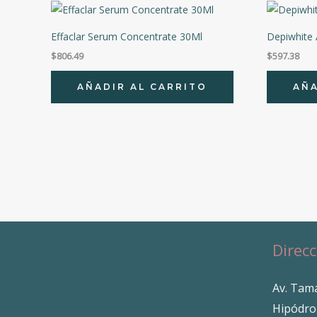
Effaclar Serum Concentrate 30Ml
Depiwhite
$
806.49
$
597.38
AÑADIR AL CARRITO
AÑA
Direcc
Av. Tama
Hipódro