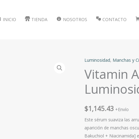
INICIO
TIENDA
NOSOTROS
CONTACTO
Luminosidad
,
Manchas y Ci
Vitamin A
Luminosi
$
1,145.43
+Envío
Este sérum suaviza las arru
aparición de manchas oscura
Bakuchiol + Niacinamida] e