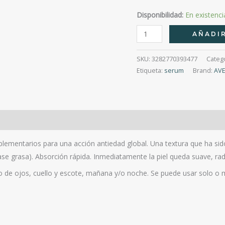
Disponibilidad:
En existenci
Vitamin
AÑADIR
Activ
Cg
SKU:
3282770393477
Categ
Serum
Etiqueta:
serum
Brand:
AV
Luminosidad
Corrector
30Ml
cantidad
lementarios para una acción antiedad global. Una textura que ha sido
fase grasa). Absorción rápida. Inmediatamente la piel queda suave, ra
no de ojos, cuello y escote, mañana y/o noche. Se puede usar solo o 