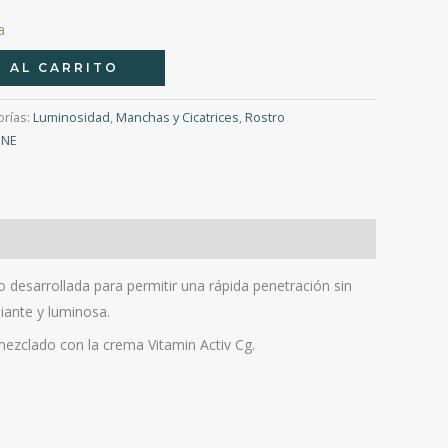
a
 AL CARRITO
orías:
Luminosidad
,
Manchas y Cicatrices
,
Rostro
ENE
 desarrollada para permitir una rápida penetración sin
diante y luminosa.
mezclado con la crema Vitamin Activ Cg.