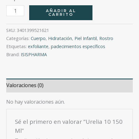
Urelia
AÑADIR AL
CARRITO
10
150
SKU:
3401399521621
Ml
Categorías:
Cuerpo
,
Hidratación
,
Piel Infantil
,
Rostro
cantidad
Etiquetas:
exfoliante
,
padecimientos específicos
Brand:
ISISPHARMA
Valoraciones (0)
No hay valoraciones aún.
Sé el primero en valorar “Urelia 10 150
Ml”