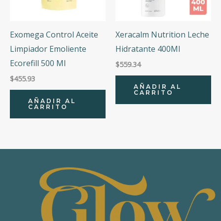
Exomega Control Aceite
Xeracalm Nutrition Leche
Limpiador Emoliente
Hidratante 400Ml
Ecorefill 500 Ml
$
559.34
$
455.93
AÑADIR AL
CARRITO
AÑADIR AL
CARRITO