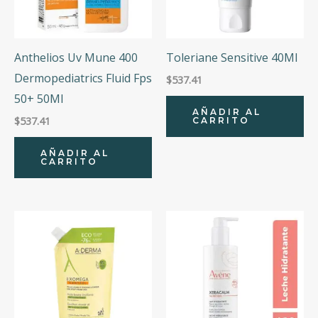
Anthelios Uv Mune 400
Toleriane Sensitive 40Ml
Dermopediatrics Fluid Fps
$
537.41
50+ 50Ml
AÑADIR AL
$
537.41
CARRITO
AÑADIR AL
CARRITO