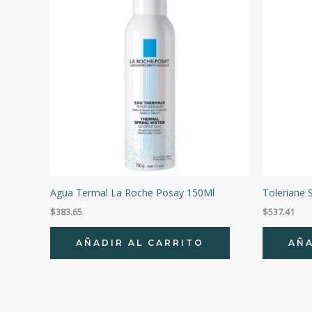
Agua Termal La Roche Posay 150Ml
Toleriane 
$
383.65
$
537.41
AÑADIR AL CARRITO
AÑA