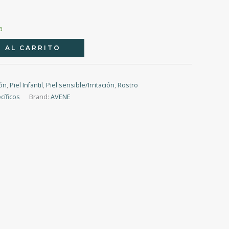
a
 AL CARRITO
ión
,
Piel Infantil
,
Piel sensible/Irritación
,
Rostro
cíficos
Brand:
AVENE