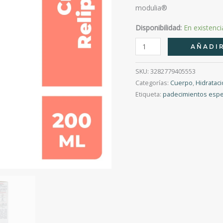
modulia®
Disponibilidad:
En existenci
Xeracalm
AÑADIR
A.D
Crema
SKU:
3282779405553
Relipidizante
Categorías:
Cuerpo
,
Hidratac
Etiqueta:
padecimientos espe
200
Ml
cantidad