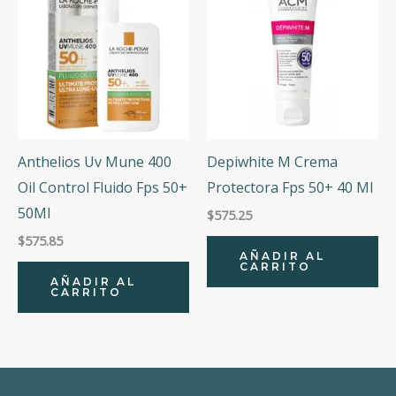
Anthelios Uv Mune 400
Depiwhite M Crema
Oil Control Fluido Fps 50+
Protectora Fps 50+ 40 Ml
50Ml
$
575.25
$
575.85
AÑADIR AL
CARRITO
AÑADIR AL
CARRITO