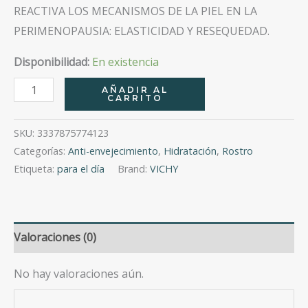
REACTIVA LOS MECANISMOS DE LA PIEL EN LA
PERIMENOPAUSIA: ELASTICIDAD Y RESEQUEDAD.
Disponibilidad:
En existencia
Neovadiol
AÑADIR AL
CARRITO
Peri
Meno
SKU:
3337875774123
Day
Categorías:
Anti-envejecimiento
,
Hidratación
,
Rostro
Cream
Etiqueta:
para el día
Brand:
VICHY
Tarro
50
Ml
Valoraciones (0)
cantidad
No hay valoraciones aún.