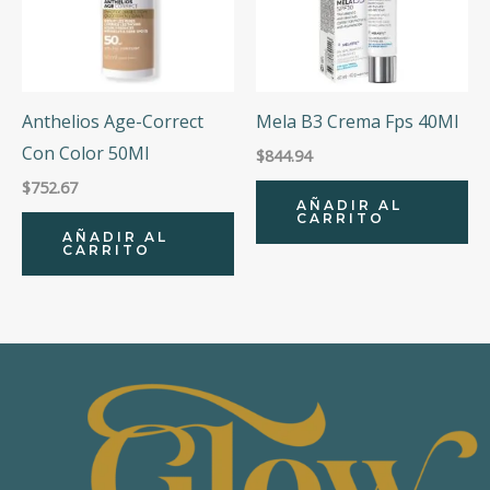
Anthelios Age-Correct
Mela B3 Crema Fps 40Ml
Con Color 50Ml
$
844.94
$
752.67
AÑADIR AL
CARRITO
AÑADIR AL
CARRITO