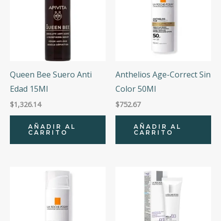
Queen Bee Suero Anti
Anthelios Age-Correct Sin
Edad 15Ml
Color 50Ml
$
1,326.14
$
752.67
AÑADIR AL
AÑADIR AL
CARRITO
CARRITO