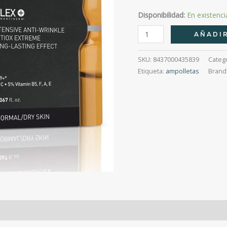
Disponibilidad:
En existenci
Martiderm
AÑADIR
Skin
Complex
SKU:
8437000435839
Categ
+
Etiqueta:
ampolletas
Brand
Caja
Con
10
Ampolletas
cantidad