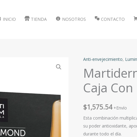
INICIO
TIENDA
NOSOTROS
CONTACTO
Anti-envejecimiento
,
Lumin
Martider
Caja Con
$
1,575.54
+Envío
Esta combinación multiplica
su poder antioxidante, apo
durante todo el día.