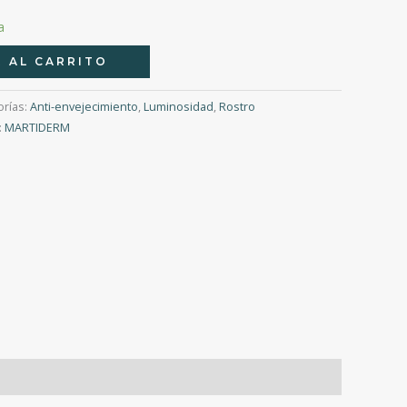
a
 AL CARRITO
orías:
Anti-envejecimiento
,
Luminosidad
,
Rostro
:
MARTIDERM