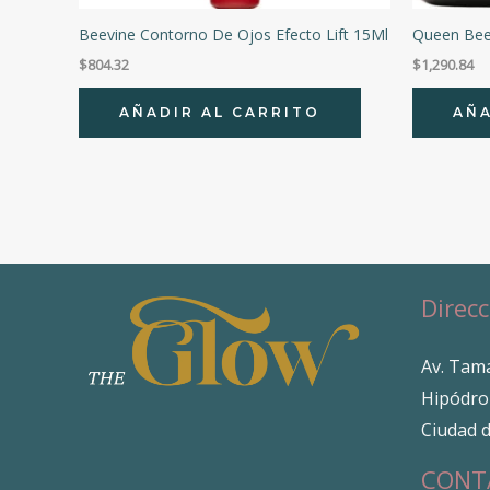
Beevine Contorno De Ojos Efecto Lift 15Ml
Queen Bee
$
804.32
$
1,290.84
AÑADIR AL CARRITO
AÑA
Direcc
Av. Tama
Hipódro
Ciudad 
CONT