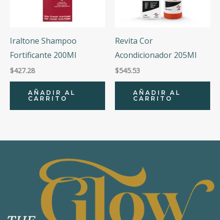
Iraltone Shampoo
Revita Cor
Fortificante 200Ml
Acondicionador 205Ml
$
427.28
$
545.53
AÑADIR AL
AÑADIR AL
CARRITO
CARRITO