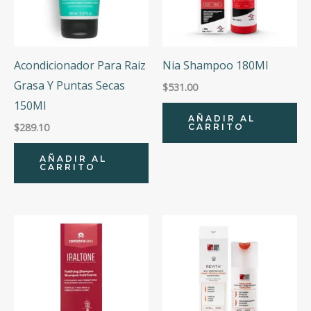
Acondicionador Para Raiz
Nia Shampoo 180Ml
Grasa Y Puntas Secas
$
531.00
150Ml
AÑADIR AL
$
289.10
CARRITO
AÑADIR AL
CARRITO