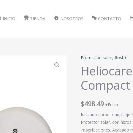
INICIO
TIENDA
NOSOTROS
CONTACTO
Protección solar
,
Rostro
Heliocare
Compact 
$
498.49
+Envío
Indicado como maquillaje f
Protector solar, con filtros 
imperfecciones. Acabado m