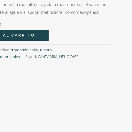
s no usan maquillaje, ayuda a mantener la piel sana con
te al agua y al sudor, matificante, no comedogénico.
a
 AL CARRITO
orías:
Protección solar
,
Rostro
tor en polvo
Brand:
CANTABRIA
,
HELIOCARE