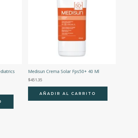
iatrics
Medisun Crema Solar Fps50+ 40 Ml
$
451.35
AÑADIR AL CARRITO
O