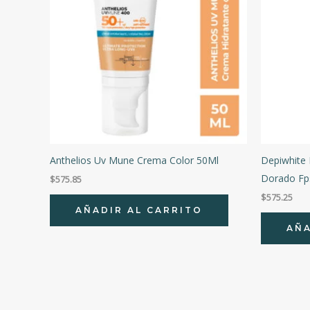
Anthelios Uv Mune Crema Color 50Ml
Depiwhite
Dorado Fp
$
575.85
$
575.25
AÑADIR AL CARRITO
AÑA