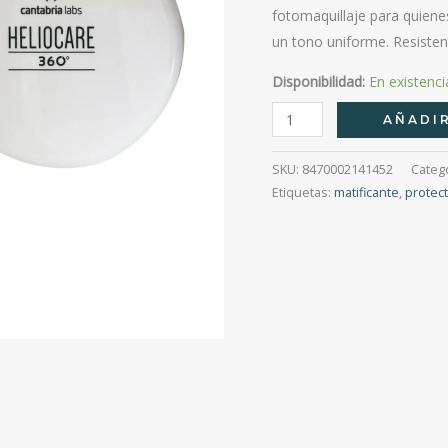
fotomaquillaje para quiene
un tono uniforme. Resisten
Disponibilidad:
En existenci
Heliocare
AÑADIR
360º
Oil-
SKU:
8470002141452
Categ
Free
Etiquetas:
matificante
,
protec
Compact
Spf
50+
Bronze
10G
cantidad