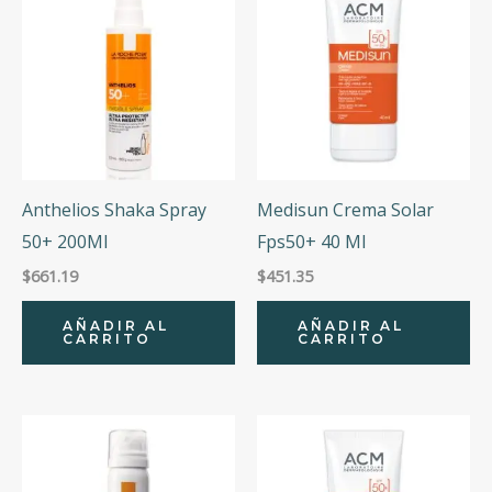
Anthelios Shaka Spray
Medisun Crema Solar
50+ 200Ml
Fps50+ 40 Ml
$
661.19
$
451.35
AÑADIR AL
AÑADIR AL
CARRITO
CARRITO