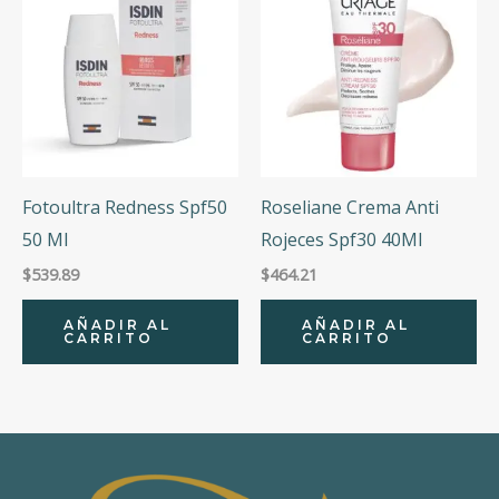
Fotoultra Redness Spf50
Roseliane Crema Anti
50 Ml
Rojeces Spf30 40Ml
$
539.89
$
464.21
AÑADIR AL
AÑADIR AL
CARRITO
CARRITO