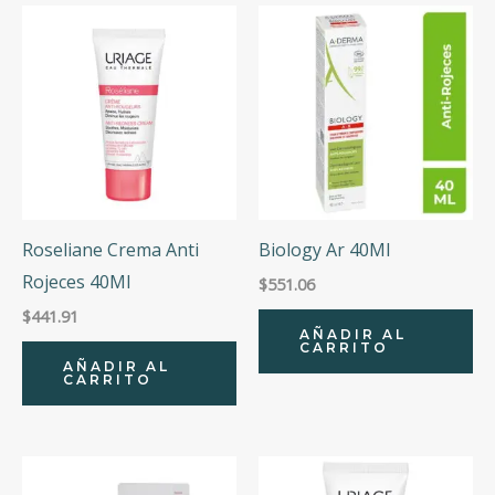
Roseliane Crema Anti
Biology Ar 40Ml
Rojeces 40Ml
$
551.06
$
441.91
AÑADIR AL
CARRITO
AÑADIR AL
CARRITO