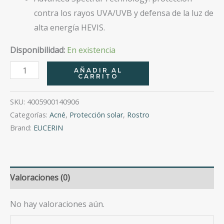
contra los rayos UVA/UVB y defensa de la luz de
alta energía HEVIS.
Disponibilidad:
En existencia
Eucerin
AÑADIR AL
CARRITO
Sun
Face
SKU:
4005900140906
Oil
Categorías:
Acné
,
Protección solar
,
Rostro
Control
Brand:
EUCERIN
Spf50+
50Ml
cantidad
Valoraciones (0)
No hay valoraciones aún.