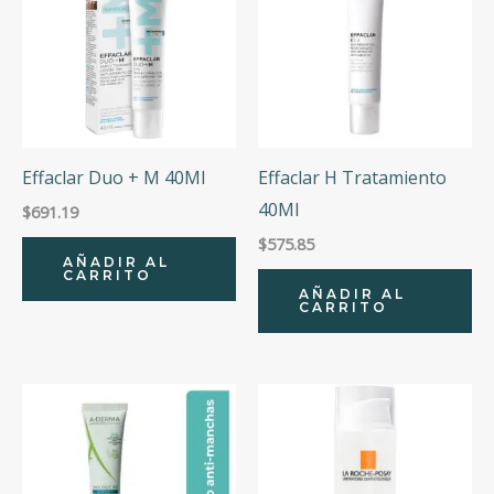
Effaclar Duo + M 40Ml
Effaclar H Tratamiento
40Ml
$
691.19
$
575.85
AÑADIR AL
CARRITO
AÑADIR AL
CARRITO