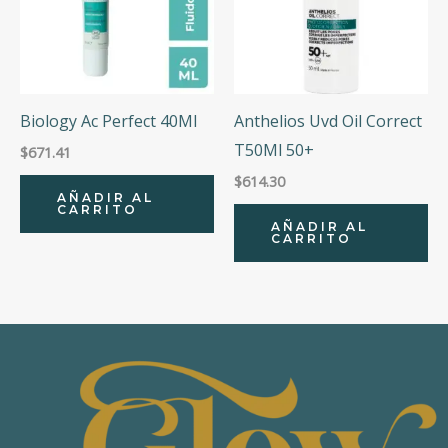
Biology Ac Perfect 40Ml
Anthelios Uvd Oil Correct
T50Ml 50+
$
671.41
$
614.30
AÑADIR AL
CARRITO
AÑADIR AL
CARRITO