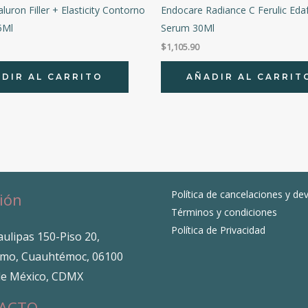
luron Filler + Elasticity Contorno
Endocare Radiance C Ferulic Eda
5Ml
Serum 30Ml
$
1,105.90
DIR AL CARRITO
AÑADIR AL CARRIT
Política de cancelaciones y de
ión
Términos y condiciones
Política de Privacidad
ulipas 150-Piso 20,
mo, Cuauhtémoc, 06100
de México, CDMX
ACTO