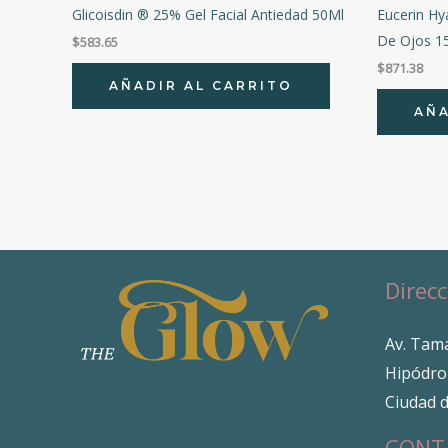
Glicoisdin ® 25% Gel Facial Antiedad 50Ml
Eucerin Hya
De Ojos 1
$
583.65
$
871.38
AÑADIR AL CARRITO
AÑA
Direcc
Av. Tama
Hipódro
Ciudad 
CONT