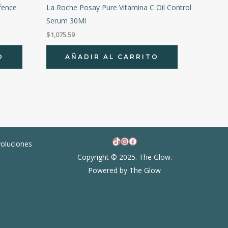
fence
La Roche Posay Pure Vitamina C Oil Control
Serum 30Ml
$
1,075.59
O
AÑADIR AL CARRITO
TikTok
Instagram
Facebook
voluciones
Copyright © 2025. The Glow.
Powered by The Glow