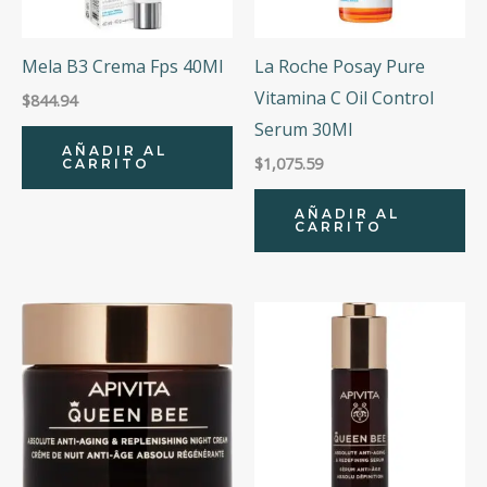
Mela B3 Crema Fps 40Ml
La Roche Posay Pure
Vitamina C Oil Control
$
844.94
Serum 30Ml
AÑADIR AL
$
1,075.59
CARRITO
AÑADIR AL
CARRITO