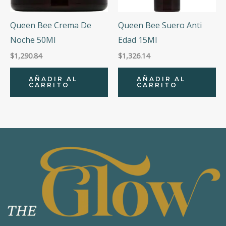
Queen Bee Crema De
Queen Bee Suero Anti
Noche 50Ml
Edad 15Ml
$
1,290.84
$
1,326.14
AÑADIR AL
AÑADIR AL
CARRITO
CARRITO