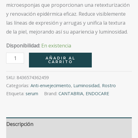
microesponjas que proporcionan una retexturización
y renovación epidérmica eficaz. Reduce visiblemente
las líneas de expresión y arrugas y unifica la textura
de la piel, mejorando así su apariencia y luminosidad.
Disponibilidad:
En existencia
Endocare
AÑADIR AL
CARRITO
Renewal
Retinol
SKU:
8436574362459
Intensive
Categorías:
Anti-envejecimiento
,
Luminosidad
,
Rostro
Serum
Etiqueta:
serum
Brand:
CANTABRIA
,
ENDOCARE
30Ml
cantidad
Descripción