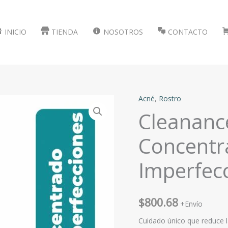
INICIO
TIENDA
NOSOTROS
CONTACTO
Acné
,
Rostro
Cleanan
Concentr
Imperfec
$
800.68
+Envío
Cuidado único que reduce la