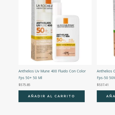
Anthelios Uv Mune 400 Fluido Con Color
Anthelios 
Fps 50+ 50 Ml
Fps-50 50
$
575.85
$
537.41
AÑADIR AL CARRITO
AÑA