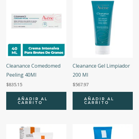
Cleanance Comedomed
Cleanance Gel Limpiador
Peeling 40Ml
200 Ml
$
835.15
$
567.97
AÑADIR AL
AÑADIR AL
CARRITO
CARRITO