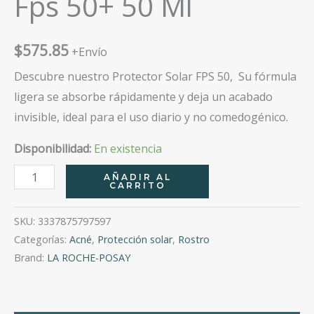
Fps 50+ 50 Ml
$
575.85
+Envío
Descubre nuestro Protector Solar FPS 50, Su fórmula
ligera se absorbe rápidamente y deja un acabado
invisible, ideal para el uso diario y no comedogénico.
Disponibilidad:
En existencia
Anthelios
AÑADIR AL
CARRITO
Uv
Mune
SKU:
3337875797597
400
Categorías:
Acné
,
Protección solar
,
Rostro
Fluido
Brand:
LA ROCHE-POSAY
Invisible
Fps