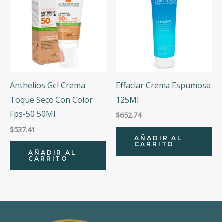
Anthelios Gel Crema
Effaclar Crema Espumosa
Toque Seco Con Color
125Ml
Fps-50 50Ml
$
652.74
$
537.41
AÑADIR AL
CARRITO
AÑADIR AL
CARRITO