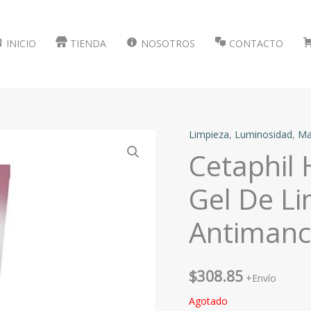
INICIO
TIENDA
NOSOTROS
CONTACTO
Limpieza
,
Luminosidad
,
Ma
Cetaphil 
Gel De Li
Antimanc
$
308.85
+Envío
Agotado