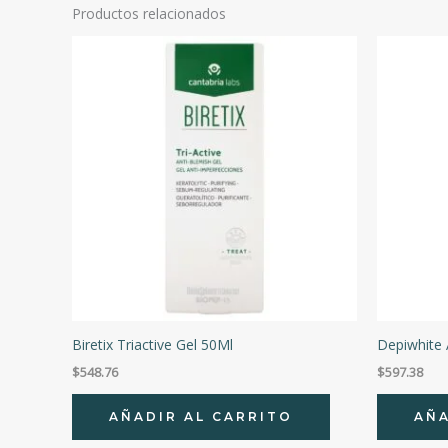
Productos relacionados
Biretix Triactive Gel 50Ml
Depiwhite
$
548.76
$
597.38
AÑADIR AL CARRITO
AÑA