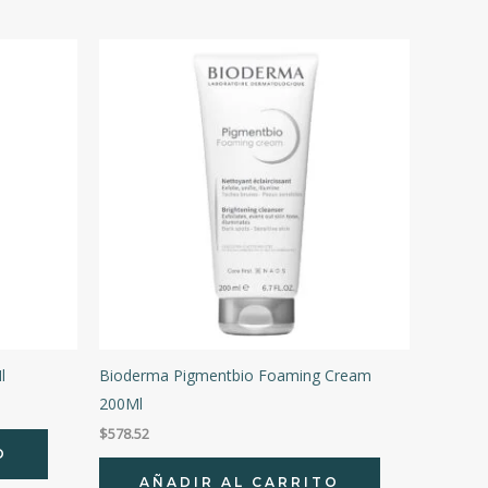
l
Bioderma Pigmentbio Foaming Cream
200Ml
$
578.52
O
AÑADIR AL CARRITO