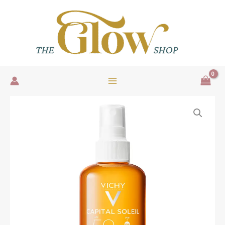
Ir
al
contenido