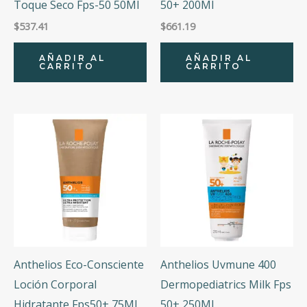
Toque Seco Fps-50 50Ml
50+ 200Ml
$
537.41
$
661.19
AÑADIR AL
AÑADIR AL
CARRITO
CARRITO
Anthelios Eco-Consciente
Anthelios Uvmune 400
Loción Corporal
Dermopediatrics Milk Fps
Hidratante Fps50+ 75Ml
50+ 250Ml