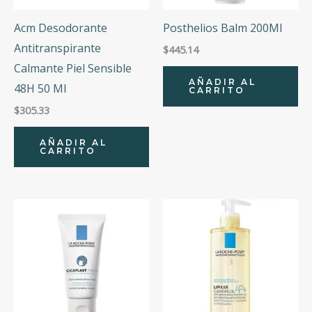
Acm Desodorante
Posthelios Balm 200Ml
Antitranspirante
$
445.14
Calmante Piel Sensible
AÑADIR AL
48H 50 Ml
CARRITO
$
305.33
AÑADIR AL
CARRITO