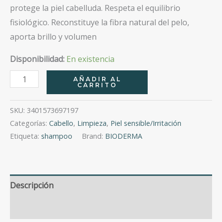
protege la piel cabelluda. Respeta el equilibrio
fisiológico. Reconstituye la fibra natural del pelo,
aporta brillo y volumen
Disponibilidad:
En existencia
Bioderma
AÑADIR AL
CARRITO
Nodé
Shampoo
SKU:
3401573697197
Fluido
Categorías:
Cabello
,
Limpieza
,
Piel sensible/Irritación
400
Etiqueta:
shampoo
Brand:
BIODERMA
Ml
cantidad
Descripción
Valoraciones (0)