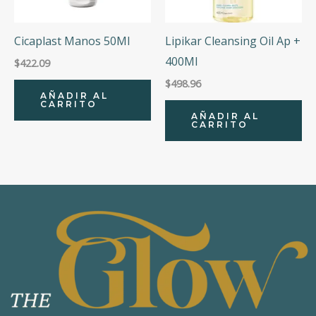
Cicaplast Manos 50Ml
Lipikar Cleansing Oil Ap +
400Ml
$
422.09
$
498.96
AÑADIR AL
CARRITO
AÑADIR AL
CARRITO