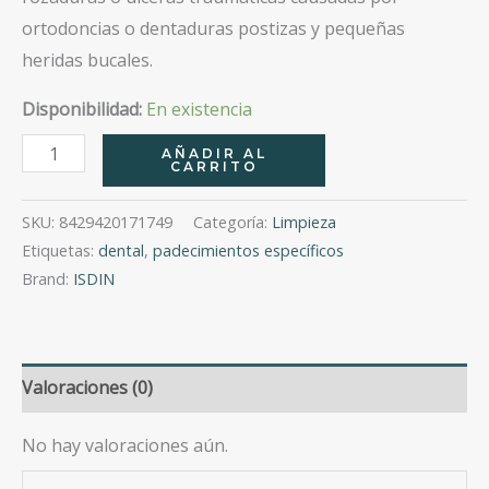
ortodoncias o dentaduras postizas y pequeñas
heridas bucales.
Disponibilidad:
En existencia
Bexident
AÑADIR AL
CARRITO
Aftas
Gel
SKU:
8429420171749
Categoría:
Limpieza
8Ml
Etiquetas:
dental
,
padecimientos específicos
cantidad
Brand:
ISDIN
Valoraciones (0)
No hay valoraciones aún.