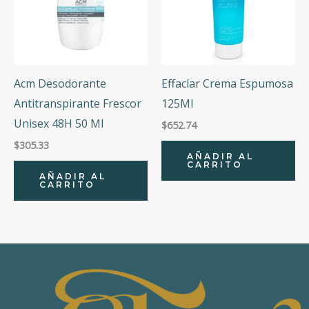
Acm Desodorante
Effaclar Crema Espumosa
Antitranspirante Frescor
125Ml
Unisex 48H 50 Ml
$
652.74
$
305.33
AÑADIR AL
CARRITO
AÑADIR AL
CARRITO