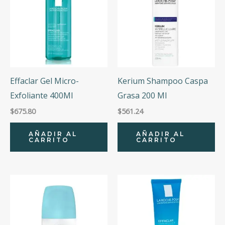
Effaclar Gel Micro-
Kerium Shampoo Caspa
Exfoliante 400Ml
Grasa 200 Ml
$
675.80
$
561.24
AÑADIR AL
AÑADIR AL
CARRITO
CARRITO