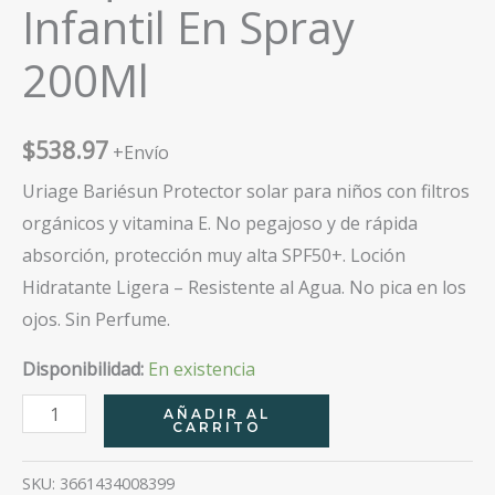
Infantil En Spray
200Ml
$
538.97
+Envío
Uriage Bariésun Protector solar para niños con filtros
orgánicos y vitamina E. No pegajoso y de rápida
absorción, protección muy alta SPF50+. Loción
Hidratante Ligera – Resistente al Agua. No pica en los
ojos. Sin Perfume.
Disponibilidad:
En existencia
Bariesun
AÑADIR AL
CARRITO
Spf50+
Bloqueador
SKU:
3661434008399