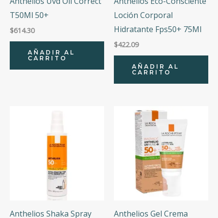
Anthelios Uvd Oil Correct
Anthelios Eco-Consciente
T50Ml 50+
Loción Corporal
Hidratante Fps50+ 75Ml
$
614.30
$
422.09
AÑADIR AL
CARRITO
AÑADIR AL
CARRITO
Anthelios Shaka Spray
Anthelios Gel Crema