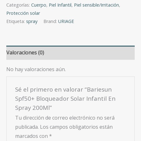
Solar
Categorías:
Cuerpo
,
Piel Infantil
,
Piel sensible/Irritación
,
Infantil
Protección solar
En
Etiqueta:
spray
Brand:
URIAGE
Spray
200Ml
cantidad
Valoraciones (0)
No hay valoraciones aún.
Sé el primero en valorar “Bariesun
Spf50+ Bloqueador Solar Infantil En
Spray 200Ml”
Tu dirección de correo electrónico no será
publicada.
Los campos obligatorios están
marcados con
*