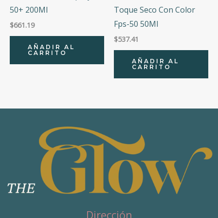
50+ 200Ml
Toque Seco Con Color
Fps-50 50Ml
$
661.19
$
537.41
AÑADIR AL
CARRITO
AÑADIR AL
CARRITO
Dirección