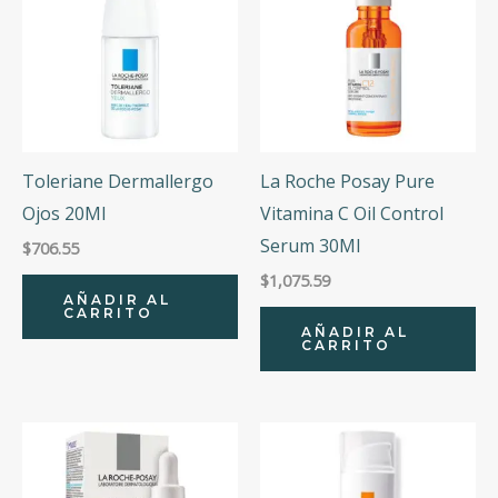
Toleriane Dermallergo
La Roche Posay Pure
Ojos 20Ml
Vitamina C Oil Control
Serum 30Ml
$
706.55
$
1,075.59
AÑADIR AL
CARRITO
AÑADIR AL
CARRITO