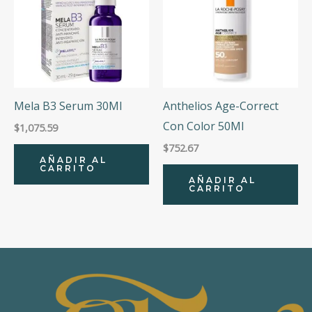
Mela B3 Serum 30Ml
Anthelios Age-Correct
Con Color 50Ml
$
1,075.59
$
752.67
AÑADIR AL
CARRITO
AÑADIR AL
CARRITO