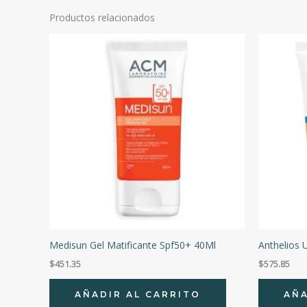
Productos relacionados
Medisun Gel Matificante Spf50+ 40Ml
Anthelios
$
451.35
$
575.85
AÑADIR AL CARRITO
AÑA