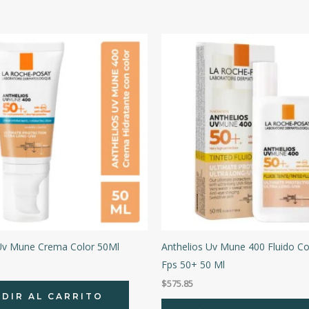
 Uv Mune Crema Color 50Ml
Anthelios Uv Mune 400 Fluido Co
Fps 50+ 50 Ml
$
575.85
DIR AL CARRITO