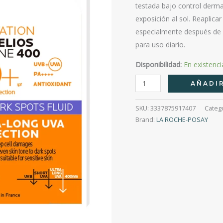
testada bajo control dermat
exposición al sol. Reaplic
especialmente después de 
para uso diario.
Disponibilidad:
En existenci
Anthelios
AÑADIR
Uv
Mune
SKU:
3337875917407
Categ
400
Brand:
LA ROCHE-POSAY
Anti-
Pigment
Protector
Solar
Fps50+50Ml
cantidad