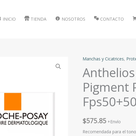
INICIO
TIENDA
NOSOTROS
CONTACTO
Manchas y Cicatrices
,
Prot
Anthelios
Pigment P
Fps50+5
$
575.85
+Envío
Recomendada para el tono 