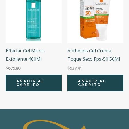
Effaclar Gel Micro-
Anthelios Gel Crema
Exfoliante 400Ml
Toque Seco Fps-50 50Ml
$
675.80
$
537.41
AÑADIR AL
AÑADIR AL
CARRITO
CARRITO