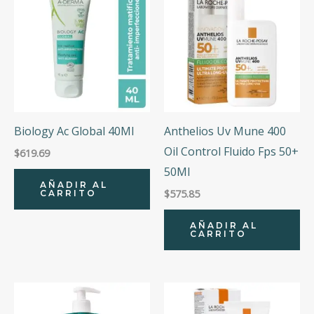
Biology Ac Global 40Ml
Anthelios Uv Mune 400
Oil Control Fluido Fps 50+
$
619.69
50Ml
AÑADIR AL
$
575.85
CARRITO
AÑADIR AL
CARRITO