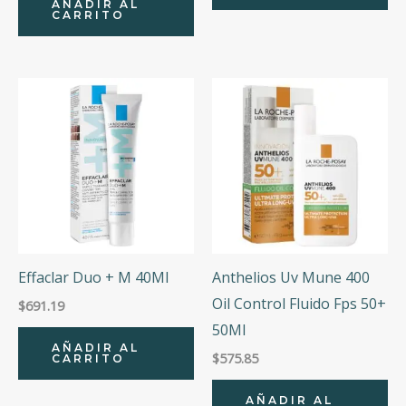
AÑADIR AL
CARRITO
Effaclar Duo + M 40Ml
Anthelios Uv Mune 400
Oil Control Fluido Fps 50+
$
691.19
50Ml
AÑADIR AL
$
575.85
CARRITO
AÑADIR AL