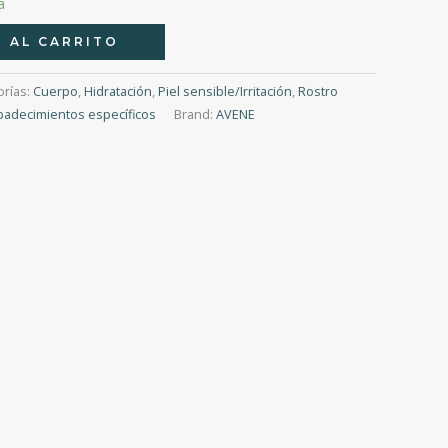
a
 AL CARRITO
orías:
Cuerpo
,
Hidratación
,
Piel sensible/Irritación
,
Rostro
padecimientos específicos
Brand:
AVENE