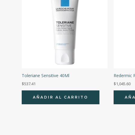
Toleriane Sensitive 40Ml
Redermic 
$
537.41
$
1,045.60
AÑADIR AL CARRITO
AÑA