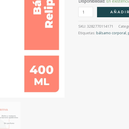
Disponibilidad:
En existenci
Xeracalm
AÑADIR
A.D
Bálsamo
SKU:
3282770114171
Categ
Relipidizante
Etiquetas:
bálsamo corporal
,
400
Ml
cantidad