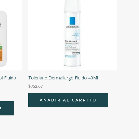
l Fluido
Toleriane Dermallergo Fluido 40Ml
$
752.67
AÑADIR AL CARRITO
O