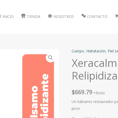
INICIO
TIENDA
NOSOTROS
CONTACTO
Cuerpo
,
Hidratación
,
Piel s
Xeracalm
Relipidiz
$
669.79
+Envío
Un bálsamo restaurador pa
picor.