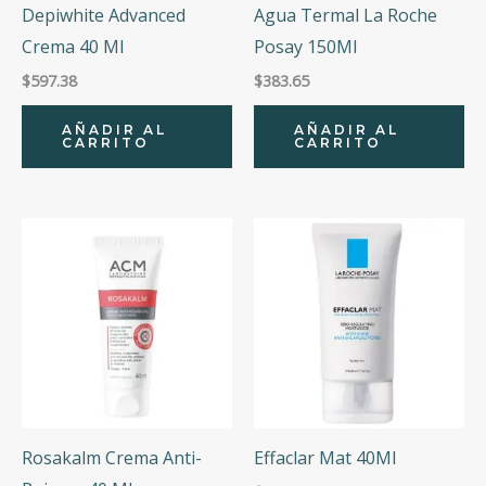
Depiwhite Advanced
Agua Termal La Roche
Crema 40 Ml
Posay 150Ml
$
597.38
$
383.65
AÑADIR AL
AÑADIR AL
CARRITO
CARRITO
Rosakalm Crema Anti-
Effaclar Mat 40Ml