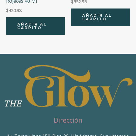
Rojeces 40 Ml
$
552.95
$
420.38
AÑADIR AL
CARRITO
AÑADIR AL
CARRITO
Dirección