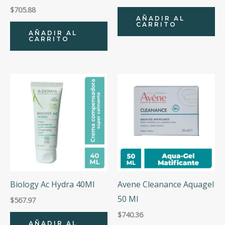
$
705.88
AÑADIR AL
CARRITO
AÑADIR AL
CARRITO
Biology Ac Hydra 40Ml
Avene Cleanance Aquagel
50 Ml
$
567.97
$
740.36
AÑADIR AL