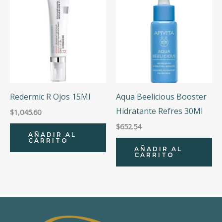
Redermic R Ojos 15Ml
Aqua Beelicious Booster
Hidratante Refres 30Ml
$
1,045.60
$
652.54
AÑADIR AL
CARRITO
AÑADIR AL
CARRITO