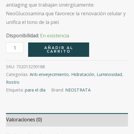
antiaging que trabajan sinérgicamente:
NeoGlucosamina que favorece la renovación celular y
unifica el tono de la piel.
Disponibilidad:
En existencia
Skin
AÑADIR AL
CARRITO
Active
Crema
SKU:
732013250188
Facial
Categorías:
Anti-envejecimiento
,
Hidratación
,
Luminosidad
,
De
Rostro
Día
Etiqueta:
para el día
Brand:
NEOSTRATA
Spf
30
50
Valoraciones (0)
Gr
cantidad