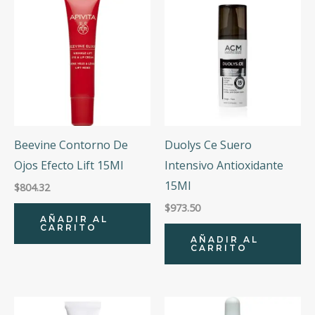
Beevine Contorno De
Duolys Ce Suero
Ojos Efecto Lift 15Ml
Intensivo Antioxidante
15Ml
$
804.32
$
973.50
AÑADIR AL
CARRITO
AÑADIR AL
CARRITO