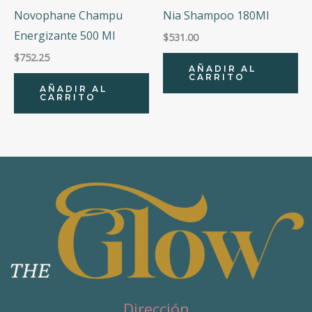
Novophane Champu
Nia Shampoo 180Ml
Energizante 500 Ml
$
531.00
$
752.25
AÑADIR AL
CARRITO
AÑADIR AL
CARRITO
Dirección