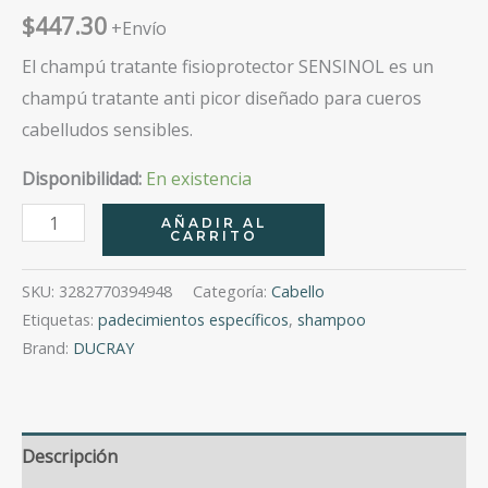
$
447.30
+Envío
El champú tratante fisioprotector SENSINOL es un
champú tratante anti picor diseñado para cueros
cabelludos sensibles.
Disponibilidad:
En existencia
Sensinol
AÑADIR AL
CARRITO
Shampoo
Antipicor
SKU:
3282770394948
Categoría:
Cabello
200Ml
Etiquetas:
padecimientos específicos
,
shampoo
cantidad
Brand:
DUCRAY
Descripción