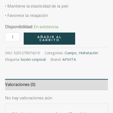
• Mantiene la elasticidad de la piel
• Favorece la relajación
Disponibilidad:
En existencia
Royal
AÑADIR AL
CARRITO
Honey
Loción
SKU:
5201279074210
Categorías:
Cuerpo
,
Hidratación
Corporal
Etiqueta:
loción corporal
Brand:
APIVITA
Con
Miel
150Ml
Valoraciones (0)
cantidad
No hay valoraciones aún.