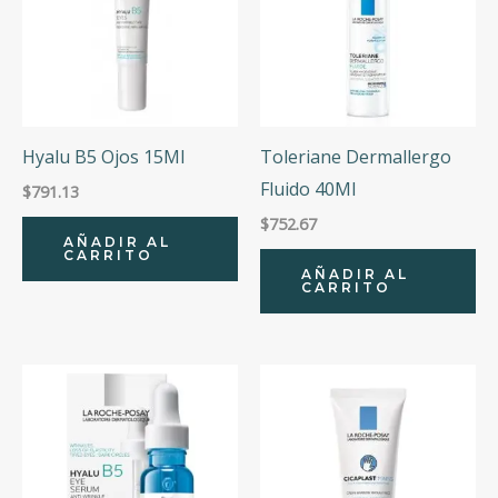
Hyalu B5 Ojos 15Ml
Toleriane Dermallergo
Fluido 40Ml
$
791.13
$
752.67
AÑADIR AL
CARRITO
AÑADIR AL
CARRITO