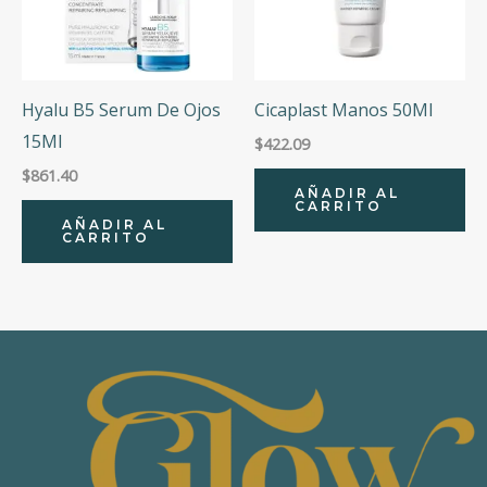
Hyalu B5 Serum De Ojos
Cicaplast Manos 50Ml
15Ml
$
422.09
$
861.40
AÑADIR AL
CARRITO
AÑADIR AL
CARRITO