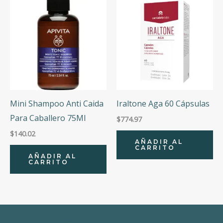
Mini Shampoo Anti Caida
Iraltone Aga 60 Cápsulas
Para Caballero 75Ml
$
774.97
$
140.02
AÑADIR AL
CARRITO
AÑADIR AL
CARRITO