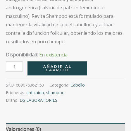
androgenética (calvicie de patrón femenino o
masculino). Revita Shampoo está formulado para
mantener la vitalidad de la piel cabelluda y actuar
contra la disfunción folicular, obteniendo los mejores
resultados en poco tiempo.
Disponibilidad:
En existencia
Revita
AÑADIR AL
CARRITO
Shampoo
205Ml
SKU:
689076362153
Categoría:
Cabello
cantidad
Etiquetas:
anticaída
,
shampoo
Brand:
DS LABORATORIES
Valoraciones (0)