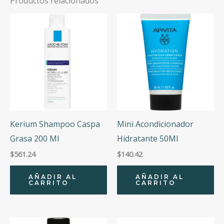
Productos relacionados
Kerium Shampoo Caspa
Mini Acondicionador
Grasa 200 Ml
Hidratante 50Ml
$
561.24
$
140.42
AÑADIR AL
AÑADIR AL
CARRITO
CARRITO