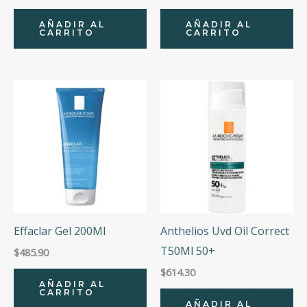
AÑADIR AL
AÑADIR AL
CARRITO
CARRITO
Effaclar Gel 200Ml
Anthelios Uvd Oil Correct
T50Ml 50+
$
485.90
$
614.30
AÑADIR AL
CARRITO
AÑADIR AL