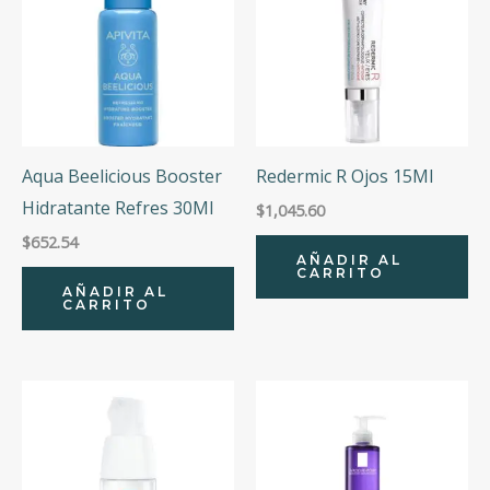
Aqua Beelicious Booster
Redermic R Ojos 15Ml
Hidratante Refres 30Ml
$
1,045.60
$
652.54
AÑADIR AL
CARRITO
AÑADIR AL
CARRITO