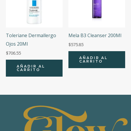
Toleriane Dermallergo
Mela B3 Cleanser 200Ml
Ojos 20Ml
$
575.85
$
706.55
AÑADIR AL
CARRITO
AÑADIR AL
CARRITO