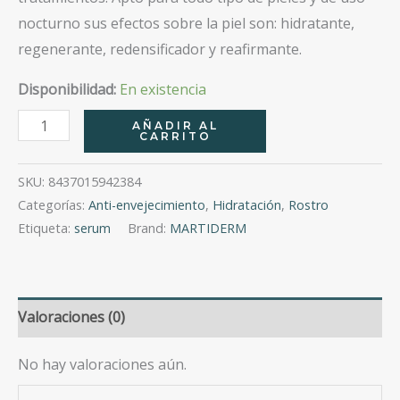
nocturno sus efectos sobre la piel son: hidratante,
regenerante, redensificador y reafirmante.
Disponibilidad:
En existencia
Night
AÑADIR AL
CARRITO
Renew
Serum
SKU:
8437015942384
30
Categorías:
Anti-envejecimiento
,
Hidratación
,
Rostro
Ml
Etiqueta:
serum
Brand:
MARTIDERM
cantidad
Valoraciones (0)
No hay valoraciones aún.