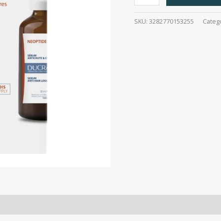
Expert
2X50Ml
SKU:
3282770153255
Categ
cantidad