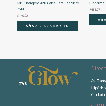
Mini Shampoo Anti Caida Para Caballero
Bioderma 
75Ml
$
488.77
$
140.02
AÑA
AÑADIR AL CARRITO
Direcc
Av. Tama
Hipódro
Ciudad 
CONT