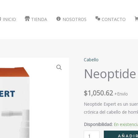
INICIO
TIENDA
NOSOTROS
CONTACTO
Cabello
Neoptide
$
1,050.62
+Envío
Neoptide Expert es un suero
crónica del cabello de hom
Disponibilidad:
En existenci
Neoptide
AÑADIR