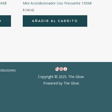
50Ml
Mini Acondicionador Uso Frecuente 150Ml
$
140.42
O
AÑADIR AL CARRITO
TikTok
Instagram
Facebook
voluciones
Copyright © 2025. The Glow.
Powered by The Glow