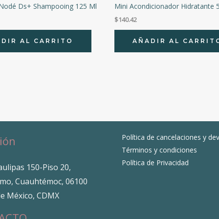
Nodé Ds+ Shampooing 125 Ml
Mini Acondicionador Hidratante 
$
140.42
DIR AL CARRITO
AÑADIR AL CARRIT
Política de cancelaciones y de
ión
Términos y condiciones
Política de Privacidad
ulipas 150-Piso 20,
mo, Cuauhtémoc, 06100
de México, CDMX
ACTO