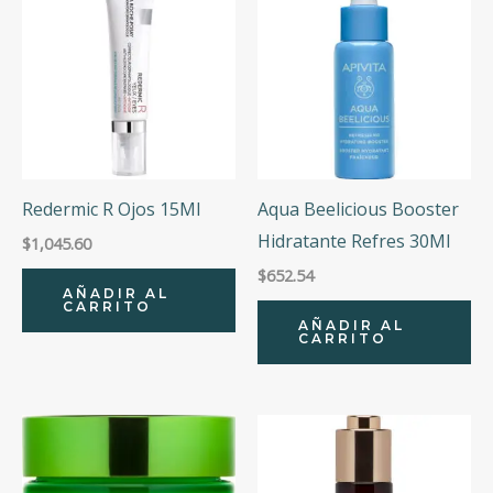
Redermic R Ojos 15Ml
Aqua Beelicious Booster
Hidratante Refres 30Ml
$
1,045.60
$
652.54
AÑADIR AL
CARRITO
AÑADIR AL
CARRITO