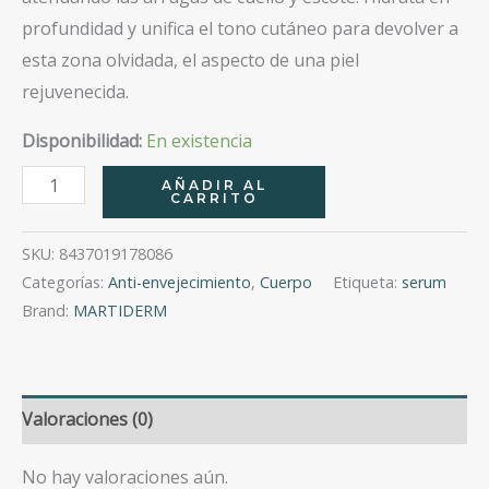
profundidad y unifica el tono cutáneo para devolver a
esta zona olvidada, el aspecto de una piel
rejuvenecida.
Disponibilidad:
En existencia
Neck-
AÑADIR AL
CARRITO
Line
Correct
SKU:
8437019178086
Serum
Categorías:
Anti-envejecimiento
,
Cuerpo
Etiqueta:
serum
50
Brand:
MARTIDERM
Ml
cantidad
Valoraciones (0)
No hay valoraciones aún.