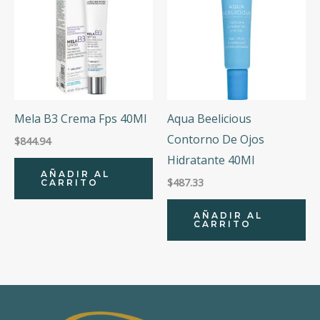
Mela B3 Crema Fps 40Ml
Aqua Beelicious
Contorno De Ojos
$
844.94
Hidratante 40Ml
AÑADIR AL
$
487.33
CARRITO
AÑADIR AL
CARRITO