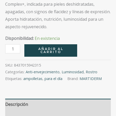
Complex+, indicada para pieles deshidratadas,
apagadas, con signos de flacidez y líneas de expresión.
Aporta hidratación, nutrición, luminosidad para un
aspecto rejuvenecido.
Disponibilidad:
En existencia
Martiderm
AÑADIR AL
CARRITO
Skin
Complex
SKU:
8437015942315
+
Categorías:
Anti-envejecimiento
,
Luminosidad
,
Rostro
Caja
Etiquetas:
ampolletas
,
para el día
Brand:
MARTIDERM
Con
30
Ampolletas
Descripción
cantidad