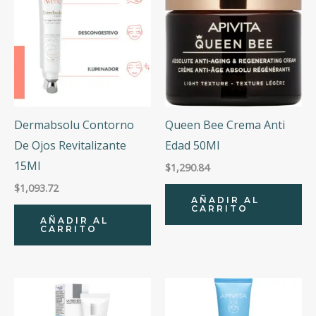
Dermabsolu Contorno
Queen Bee Crema Anti
De Ojos Revitalizante
Edad 50Ml
15Ml
$
1,290.84
$
1,093.72
AÑADIR AL
CARRITO
AÑADIR AL
CARRITO