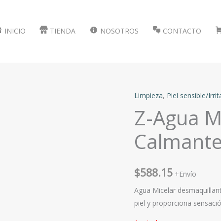
INICIO
TIENDA
NOSOTROS
CONTACTO
Limpieza
,
Piel sensible/Irri
Z-Agua Mi
Calmante 
$
588.15
+Envío
Agua Micelar desmaquillant
piel y proporciona sensació