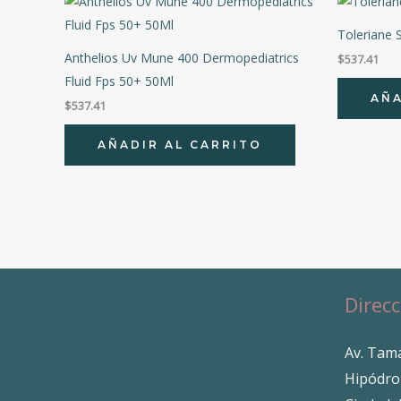
Toleriane 
Anthelios Uv Mune 400 Dermopediatrics
$
537.41
Fluid Fps 50+ 50Ml
AÑA
$
537.41
AÑADIR AL CARRITO
Direcc
Av. Tama
Hipódro