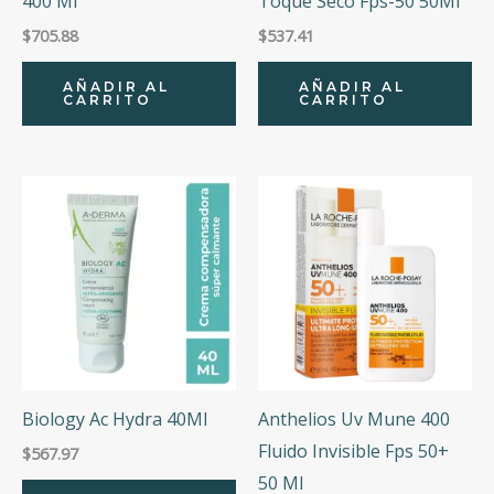
400 Ml
Toque Seco Fps-50 50Ml
$
705.88
$
537.41
AÑADIR AL
AÑADIR AL
CARRITO
CARRITO
Biology Ac Hydra 40Ml
Anthelios Uv Mune 400
Fluido Invisible Fps 50+
$
567.97
50 Ml