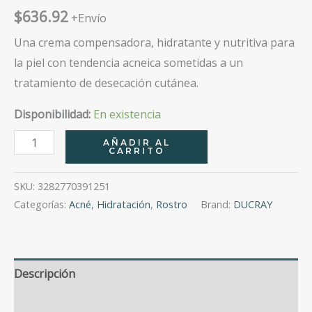
$
636.92
+Envío
Una crema compensadora, hidratante y nutritiva para
la piel con tendencia acneica sometidas a un
tratamiento de desecación cutánea.
Disponibilidad:
En existencia
Keracnyl
AÑADIR AL
CARRITO
Creme
Repair
SKU:
3282770391251
50Ml
Categorías:
Acné
,
Hidratación
,
Rostro
Brand:
DUCRAY
cantidad
Descripción
Valoraciones (0)