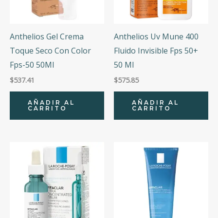
Anthelios Gel Crema
Anthelios Uv Mune 400
Toque Seco Con Color
Fluido Invisible Fps 50+
Fps-50 50Ml
50 Ml
$
537.41
$
575.85
AÑADIR AL
AÑADIR AL
CARRITO
CARRITO