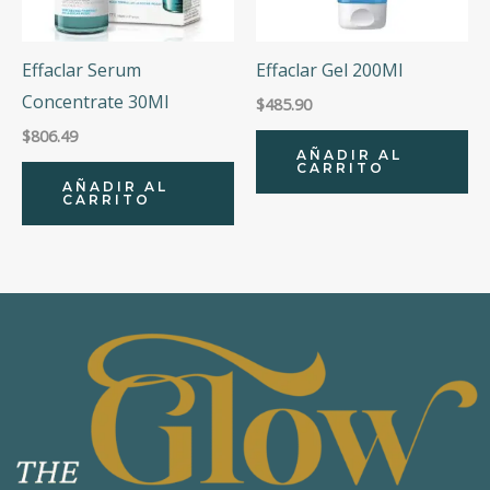
Effaclar Serum
Effaclar Gel 200Ml
Concentrate 30Ml
$
485.90
$
806.49
AÑADIR AL
CARRITO
AÑADIR AL
CARRITO