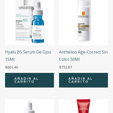
Hyalu B5 Serum De Ojos
Anthelios Age-Correct Sin
15Ml
Color 50Ml
$
861.40
$
752.67
AÑADIR AL
AÑADIR AL
CARRITO
CARRITO