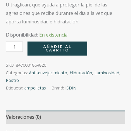
Ultraglican, que ayuda a proteger la piel de las
agresiones que recibe durante el día a la vez que
aporta luminosidad e hidratación.
Disponibilidad:
En existencia
Isdinceutics
AÑADIR AL
CARRITO
Flavo-
C
SKU:
8470001864826
Day&Night
Categorías:
Anti-envejecimiento
,
Hidratación
,
Luminosidad
,
10+10
Rostro
Ampolletas
Etiqueta:
ampolletas
Brand:
ISDIN
cantidad
Valoraciones (0)