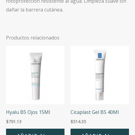
fotoprotección resistente al agua. Limpieza suave sin
dañar la barrera cutánea.
Productos relacionados
Hyalu B5 Ojos 15Ml
Cicaplast Gel B5 40Ml
$
791.13
$
514.35