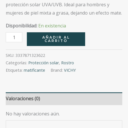
protección solar UVA/UVB. Ideal para hombres y
mujeres de piel mixta a grasa, dejando un efecto mate.
Disponibilidad:
En existencia
Ideal
AÑADIR AL
CARRITO
Soleil
Toque
SKU:
3337871323622
Seco
Categorías:
Protección solar
,
Rostro
Fps-
Etiqueta:
matificante
Brand:
VICHY
50
50
Ml
Valoraciones (0)
Anti
Brillo
No hay valoraciones aún.
Emulsion
cantidad