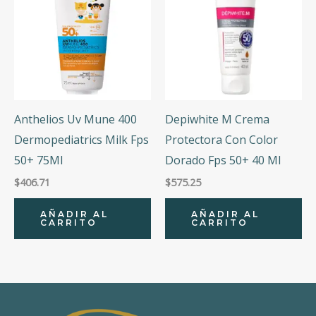
Anthelios Uv Mune 400
Depiwhite M Crema
Dermopediatrics Milk Fps
Protectora Con Color
50+ 75Ml
Dorado Fps 50+ 40 Ml
$
406.71
$
575.25
AÑADIR AL
AÑADIR AL
CARRITO
CARRITO