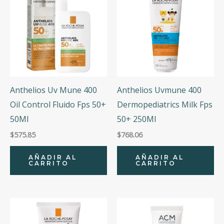
Anthelios Uv Mune 400
Anthelios Uvmune 400
Oil Control Fluido Fps 50+
Dermopediatrics Milk Fps
50Ml
50+ 250Ml
$
575.85
$
768.06
AÑADIR AL
AÑADIR AL
CARRITO
CARRITO