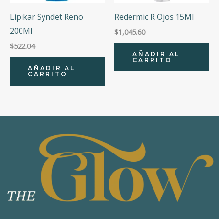
Lipikar Syndet Reno
Redermic R Ojos 15Ml
200Ml
$
1,045.60
$
522.04
AÑADIR AL
CARRITO
AÑADIR AL
CARRITO