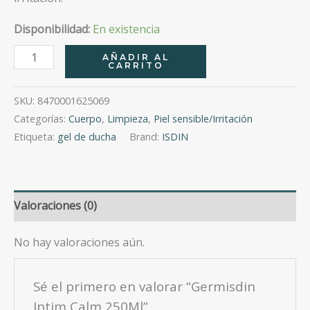
Disponibilidad:
En existencia
Germisdin
AÑADIR AL
CARRITO
Intim
Calm
SKU:
8470001625069
250Ml
Categorías:
Cuerpo
,
Limpieza
,
Piel sensible/Irritación
cantidad
Etiqueta:
gel de ducha
Brand:
ISDIN
Valoraciones (0)
No hay valoraciones aún.
Sé el primero en valorar “Germisdin
Intim Calm 250Ml”