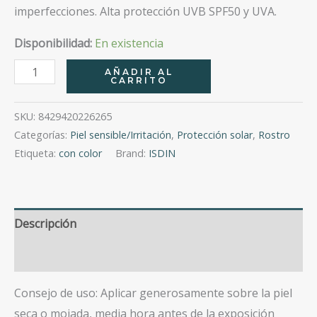
imperfecciones. Alta protección UVB SPF50 y UVA.
Disponibilidad:
En existencia
Fotoprotector
AÑADIR AL
CARRITO
Isdin
Spf
SKU:
8429420226265
50
Categorías:
Piel sensible/Irritación
,
Protección solar
,
Rostro
Fusion
Etiqueta:
con color
Brand:
ISDIN
Water
Light
50Ml
Descripción
cantidad
Valoraciones (0)
Consejo de uso: Aplicar generosamente sobre la piel
seca o mojada, media hora antes de la exposición