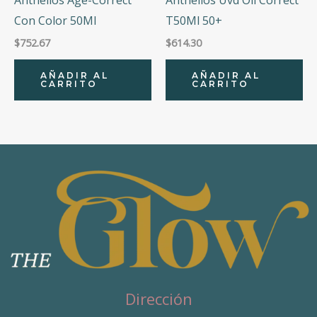
Anthelios Age-Correct
Anthelios Uvd Oil Correct
Con Color 50Ml
T50Ml 50+
$
752.67
$
614.30
AÑADIR AL
AÑADIR AL
CARRITO
CARRITO
Dirección