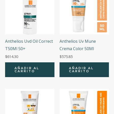
Anthelios Uvd Oil Correct
Anthelios Uv Mune
T50Ml 50+
Crema Color 50Ml
$
614.30
$
575.85
AÑADIR AL
AÑADIR AL
CARRITO
CARRITO