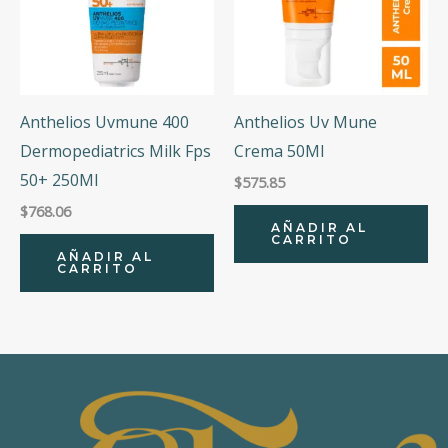
Anthelios Uvmune 400
Anthelios Uv Mune
Dermopediatrics Milk Fps
Crema 50Ml
50+ 250Ml
$
575.85
$
768.06
AÑADIR AL
CARRITO
AÑADIR AL
CARRITO