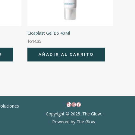
Cicaplast Gel B5 40Ml
$
514.35
O
AÑADIR AL CARRITO
TikTok
Instagram
Facebook
voluciones
Copyright © 2025. The Glow.
Powered by The Glow