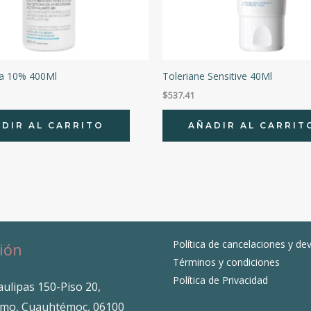
ea 10% 400Ml
Toleriane Sensitive 40Ml
$
537.41
DIR AL CARRITO
AÑADIR AL CARRIT
Política de cancelaciones y de
ión
Términos y condiciones
Política de Privacidad
ulipas 150-Piso 20,
mo, Cuauhtémoc, 06100