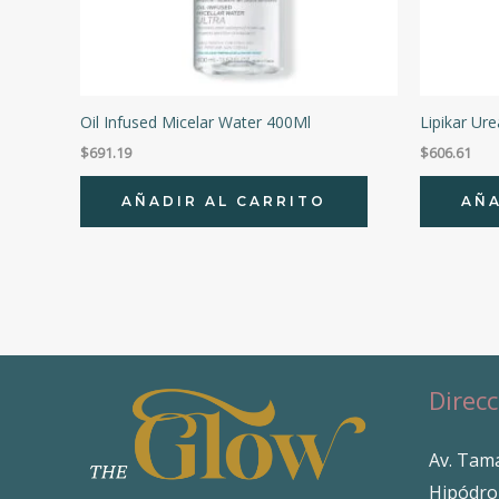
Oil Infused Micelar Water 400Ml
Lipikar Ur
$
691.19
$
606.61
AÑADIR AL CARRITO
AÑA
Direcc
Av. Tama
Hipódro