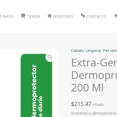
INICIO
TIENDA
NOSOTROS
CONTACTO
Cabello
,
Limpieza
,
Piel sens
Extra-Ge
Dermopro
200 Ml
$
215.47
+Envío
El shampoo dermoprotector